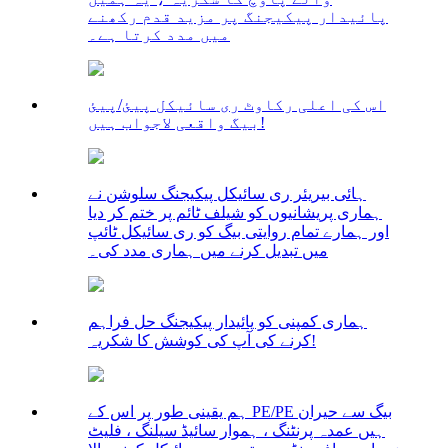
پائیدار پیکیجنگ پر مزید قدم رکھنے
میں مدد کرتا ہے۔
اس کی اعلی رکاوٹ ری سائیکل پیئ/پیئ
بیگ واقعی لاجواب ہیں!
ہائی بیریئر ری سائیکل پیکیجنگ سلوشن نے
ہماری پریشانیوں کو شیلف ٹائم پر ختم کر دیا
اور ہمارے تمام روایتی بیگ کو ری سائیکل ٹائپ
میں تبدیل کرنے میں ہماری مدد کی۔
ہماری کمپنی کو پائیدار پیکیجنگ حل فراہم
کرنے کی آپ کی کوشش کا شکریہ!
ہم یقینی طور پر اس کے PE/PE بیگ سے حیران
ہیں عمدہ پرنٹنگ ، ہموار سائیڈ سیلنگ ، فلیٹ