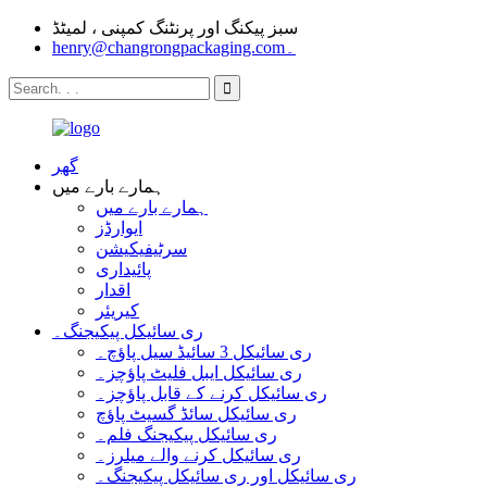
سبز پیکنگ اور پرنٹنگ کمپنی ، لمیٹڈ
henry@changrongpackaging.com۔
گھر
ہمارے بارے میں
ہمارے بارے میں
ایوارڈز
سرٹیفیکیشن
پائیداری
اقدار
کیریئر
ری سائیکل پیکیجنگ۔
ری سائیکل 3 سائیڈ سیل پاؤچ۔
ری سائیکل ایبل فلیٹ پاؤچز۔
ری سائیکل کرنے کے قابل پاؤچز۔
ری سائیکل سائڈ گسیٹ پاؤچ
ری سائیکل پیکیجنگ فلم۔
ری سائیکل کرنے والے میلرز۔
ری سائیکل اور ری سائیکل پیکیجنگ۔