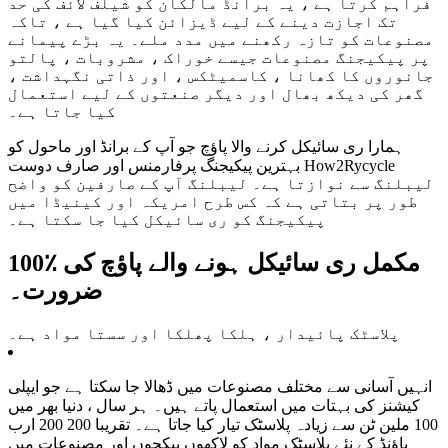
فراہم کرتا ہے ، یہ برانڈ مالکان کو شیلف لائف کی حد
تک اجازت دینے کے لیے ڈیزائن کیا گیا ہے ، تاکہ
مصنوعات کو تازہ رکھنے میں مدد ملے۔ یہ بڑے پیمانے
پر پیکیجنگ مصنوعات جیسے خوراک ، مشروبات ، پالتو
جانوروں کا کھانا ، کاسمیٹکس ، اور ذاتی نگہداشت ،
گھر کی دیکھ بھال اور دیگر صنعتوں کے لیے استعمال
کیا جاتا ہے۔
ہمارا ری سائیکل کرنے والا پاؤچ جو آپ کے برانڈ اور ماحول کو
بہترین پیکیجنگ پرفارمنس اور صارف دوست How2Rycycle
لیبلنگ سے نوازتا ہے۔ لیبلنگ آپ کے صارفین کو واضح
طور پر بتاتی ہے کہ کس طرح امریکہ اور کینیڈا میں
پیکیجنگ کو ری سائیکل کیا جا سکتا ہے۔
100٪ مکمل ری سائیکل ہونے والے پاؤچ کی
ضرورت۔
پلاسٹک پائیدار ، ہلکا پھلکا اور سستا مواد ہے۔
انہیں آسانی سے مختلف مصنوعات میں ڈھالا جا سکتا ہے جو ایپلی
کیشنز کی بہتات میں استعمال پاتے ہیں۔ ہر سال ، دنیا بھر میں
100 ملین ٹن سے زیادہ پلاسٹک تیار کیا جاتا ہے۔ تقریبا 200 200 ارب
پاؤنڈ کے نئے پلاسٹک مواد کو لاکھوں پیکجوں اور مصنوعات میں