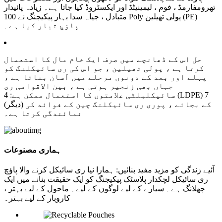
تھرومفارمڈ ، فوم ، لیمینیٹڈ اور ایکسٹروڈ کیا جاتا ہے۔ زیادہ پائیدار
متبادل ، جیاہ سدا بہار پیکیجنگ نے 100 Poly پولی تھیلین (PE)
پاؤچ تیار کیا ہے۔
حل اس کے ڈھانچے میں صرف ایک خام مال کا استعمال
کرتا ہے ، پولی تھیلین ، جو اس کی ری سائیکلنگ کو
پہلے اور بعد کے دونوں مرحلے میں آسان بناتا ہے ،
جہاں بھی زنجیر ہوتی ہے ، بین الاقوامی ری
سائیکلبلٹی علامتوں کا استعمال ممکن ہے: 4 (LDPE) 7
(دیگر) کے بجائے ، پوری ری سائیکلنگ چین کے فوائد کی
نمائندگی کرتا ہے۔
ہماری مصنوعات
آئیے زندگی کو مزید مفید بنائیں: ہمارا نیا ری سائیکل کرنے والا پاؤچ
ری سائیکل لچکدار پلاسٹک پیکیجنگ کو ایک حقیقت بنانے میں ایک
چھلانگ ہے۔ سیارے کے لیے لوگوں کے لیے۔ ماحول کے لیے بہتر ،
کاروبار کے لیے بہتر۔