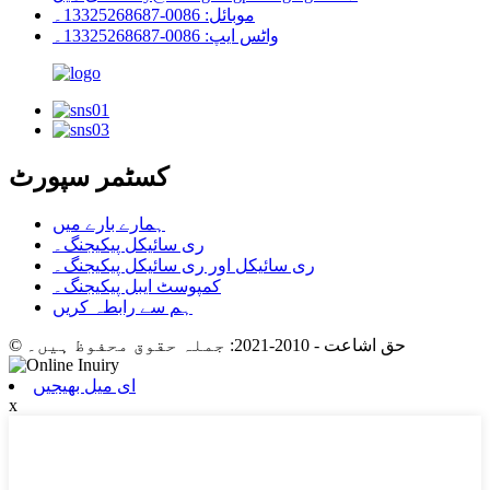
موبائل: 0086-13325268687۔
واٹس ایپ: 0086-13325268687۔
کسٹمر سپورٹ
ہمارے بارے میں
ری سائیکل پیکیجنگ۔
ری سائیکل اور ری سائیکل پیکیجنگ۔
کمپوسٹ ایبل پیکیجنگ۔
ہم سے رابطہ کریں
© حق اشاعت - 2010-2021: جملہ حقوق محفوظ ہیں۔
ای میل بھیجیں
x