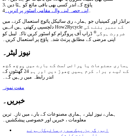
3. پاؤچ کے اندر کسی بھی باقی مائع کو ہٹا دیں
4۔
اپنے حصہ لینے والے مقامی اسٹور پر اتریں۔
برانڈز اور کمپنیاں جو ہمارے ری سائیکل پائوچ استعمال کرنے میں
دلچسپی رکھتی ہیں انہیں How2Rycycle کے ممبر بننے کی
®
ضرورت ہوگی
ڈراپ آف پروگرام کو اسٹور کریں تاکہ لیبل کو
اپنی مرضی کے مطابق پرنٹ شدہ پاؤچ پر استعمال کریں۔
نیوز لیٹر۔
ہماری مصنوعات یا پرائس لسٹ کے بارے میں پوچھ گچھ
کے لیے ، براہ کرم ہمیں چھوڑ دیں اور ہم 24 گھنٹوں کے
اندر رابطہ میں رہیں گے۔
مفت نمونہ
خبریں۔
ہمارے نیوز لیٹر ، ہماری مصنوعات کے بارے میں تازہ ترین
معلومات ، خبریں اور خصوصی پیشکشیں۔
ایورگرین پیک سے ری سائیکل ہونے
والے پاؤچ کا شکریہ ، یہ ہمیں