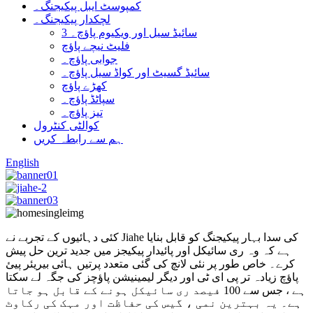
کمپوسٹ ایبل پیکیجنگ۔
لچکدار پیکیجنگ۔
3 سائیڈ سیل اور ویکیوم پاؤچ۔
فلیٹ نیچے پاؤچ
جوابی پاؤچ۔
سائیڈ گسیٹ اور کواڈ سیل پاؤچ۔
کھڑے پاؤچ
سپاٹڈ پاؤچ۔
تیز پاؤچ۔
کوالٹی کنٹرول
ہم سے رابطہ کریں
English
کئی دہائیوں کے تجربے نے Jiahe کی سدا بہار پیکیجنگ کو قابل بنایا
ہے کہ وہ ری سائیکل اور پائیدار پیکیجز میں جدید ترین حل پیش
کرے۔ خاص طور پر نئی لانچ کی گئی متعدد پرتیں ہائی بیریئر پیئ
پاؤچ زیادہ تر پی ای ٹی اور دیگر لیمینیشن پاؤچز کی جگہ لے سکتا
ہے ، جس سے 100 فیصد ری سائیکل ہونے کے قابل ہو جاتا
ہے۔ یہ بہترین نمی ، گیس کی حفاظت اور مہک کی رکاوٹ