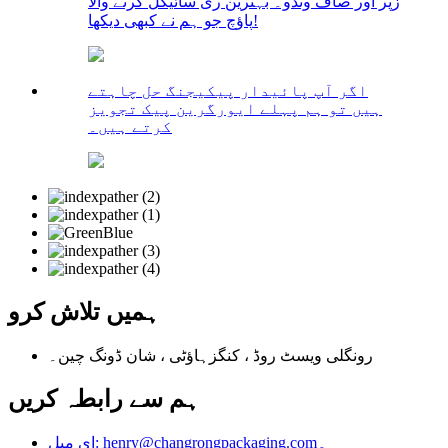
زپر اور صاف ونڈو۔ بہترین ری سائیکل کرنے والا
پاؤچ جو ہم نے کبھی دیکھا!
اگر آپ پائیدار پیکیجنگ حل چاہتے
ہیں تو ہم پہلے ایورگرین پیک تجویز
کرتے ہیں۔
ہمیں تلاش کرو
رونگلی ویسٹ روڈ ، کنگزہاؤٹی ، شان ڈونگ چین۔
ہم سے رابطہ کریں
ای میل: henry@changrongpackaging.com۔