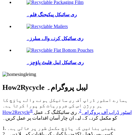
ری سائیکل پیکیجنگ فلم۔
ری سائیکل کرنے والے میلرز۔
ری سائیکل ایبل فلیٹ پاؤچز۔
How2Rycycle لیبل پروگرام۔
ہمارے اسٹور ڈراپ آف ری سائیکل ہونے والے پاؤچ کا
ہر ورژن اس کی ضروریات کو پورا کرتا ہے۔
®
2
اسٹور ڈراپ آف پروگرام۔
. ری سائیکلنگ کے عمل
How2Recycle
کو مکمل کرنے کے لیے ان چار آسان اقدامات پر عمل کریں۔
1. یقینی بنائیں کہ پاؤچ مکمل طور پر خالی ہے۔
2. کسی بھی ڈھیلے ٹکڑوں یا کھانے کی باقیات کو ہلا دیں۔